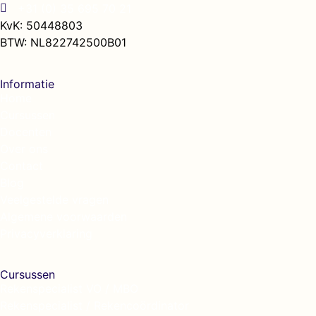
+31 (0) 35 695 70 21
KvK: 50448803
BTW: NL822742500B01
Informatie
Home
Cursussen
Docenten
Over ons
Contact
Blog
Veelgestelde vragen
Algemene voorwaarden
Privacyverklaring
Cursussen
Rekenspecialist VO / MBO
Rekenspecialist / Rekencoördinator