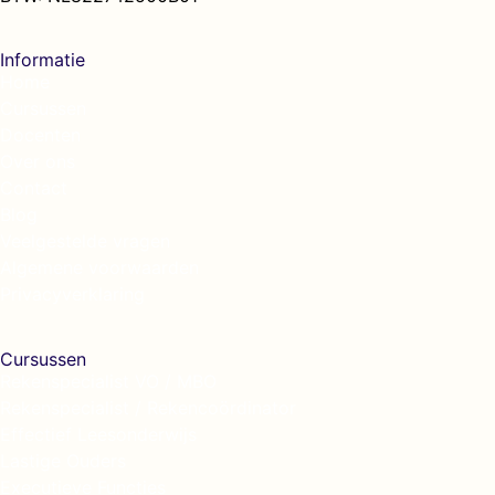
Informatie
Home
Cursussen
Docenten
Over ons
Contact
Blog
Veelgestelde vragen
Algemene voorwaarden
Privacyverklaring
Cursussen
Rekenspecialist VO / MBO
Rekenspecialist / Rekencoördinator
Effectief Leesonderwijs
Lastige Ouders
Executieve Functies