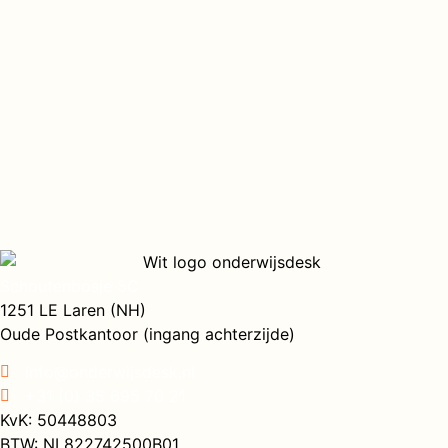
Schoutenbosje 5C
1251 LE Laren (NH)
Oude Postkantoor (ingang achterzijde)
info@onderwijsdesk.nl
+31 (0) 35 695 70 21
KvK: 50448803
BTW: NL822742500B01