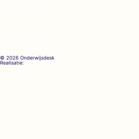
EDI in 1 dag
Lees- en Taalspecialist
Cursus voor docenten
Onderwijs cursussen
© 2026 Onderwijsdesk
Realisatie:
Growing Lemon