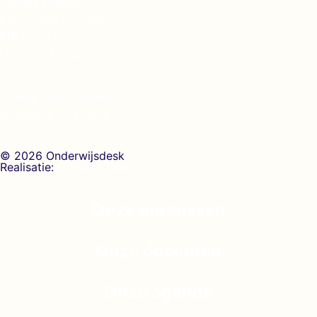
Lastige Ouders
Executieve Functies
EDI in 1 dag
Lees- en Taalspecialist
Cursus voor docenten
Onderwijs cursussen
© 2026 Onderwijsdesk
Realisatie:
Growing Lemon
Onze cursussen
Onze docenten
Onze agenda