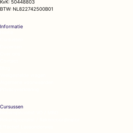
KvK: 50448803
BTW: NL822742500B01
Informatie
Home
Cursussen
Docenten
Over ons
Contact
Blog
Veelgestelde vragen
Algemene voorwaarden
Privacyverklaring
Cursussen
Rekenspecialist VO / MBO
Rekenspecialist / Rekencoördinator
Effectief Leesonderwijs