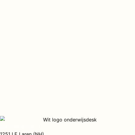
Schoutenbosje 5C
1251 LE Laren (NH)