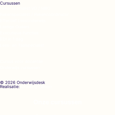
Cursussen
Rekenspecialist VO / MBO
Rekenspecialist / Rekencoördinator
Effectief Leesonderwijs
Lastige Ouders
Executieve Functies
EDI in 1 dag
Lees- en Taalspecialist
Cursus voor docenten
Onderwijs cursussen
© 2026 Onderwijsdesk
Realisatie:
Growing Lemon
Onze cursussen