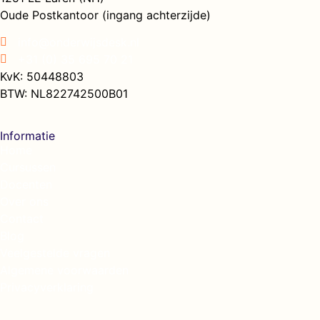
Oude Postkantoor (ingang achterzijde)
info@onderwijsdesk.nl
+31 (0) 35 695 70 21
KvK: 50448803
BTW: NL822742500B01
Informatie
Home
Cursussen
Docenten
Over ons
Contact
Blog
Veelgestelde vragen
Algemene voorwaarden
Privacyverklaring