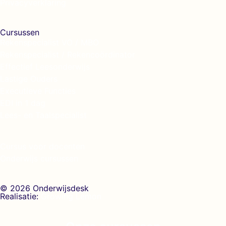
Privacyverklaring
Cursussen
Rekenspecialist VO / MBO
Rekenspecialist / Rekencoördinator
Effectief Leesonderwijs
Lastige Ouders
Executieve Functies
EDI in 1 dag
Lees- en Taalspecialist
Cursus voor docenten
Onderwijs cursussen
© 2026 Onderwijsdesk
Realisatie:
Growing Lemon