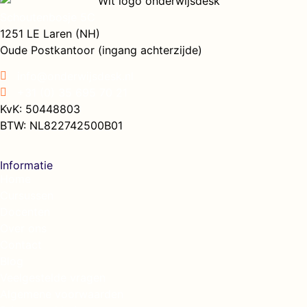
Schoutenbosje 5C
1251 LE Laren (NH)
Oude Postkantoor (ingang achterzijde)
info@onderwijsdesk.nl
+31 (0) 35 695 70 21
KvK: 50448803
BTW: NL822742500B01
Informatie
Home
Cursussen
Docenten
Over ons
Contact
Blog
Veelgestelde vragen
Algemene voorwaarden