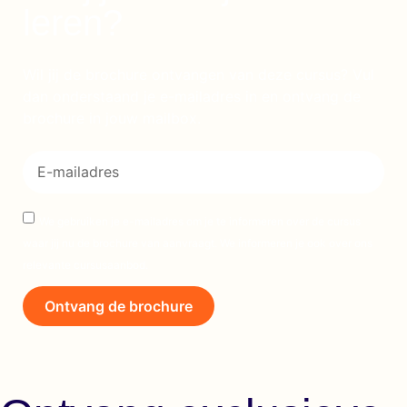
leren?
Wil jij de brochure ontvangen van deze cursus? Vul
dan onderstaand je e-mailadres in en ontvang de
brochure in jouw mailbox.
We gebruiken je e-mailadres om je te informeren over de cursus
waar jij nu de brochure van aanvraagt. We informeren je ook over ons
relevante cursusaanbod.
Ontvang de brochure