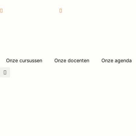
info@onderwijsdesk.nl
+31 (0) 35 695 70 21
Inloggen ›
Onze cursussen
Onze docenten
Onze agenda