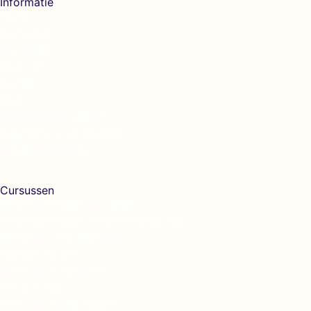
Informatie
Home
Cursussen
Docenten
Over ons
Contact
Blog
Veelgestelde vragen
Algemene voorwaarden
Privacyverklaring
Cursussen
Rekenspecialist VO / MBO
Rekenspecialist / Rekencoördinator
Effectief Leesonderwijs
Lastige Ouders
Executieve Functies
EDI in 1 dag
Lees- en Taalspecialist