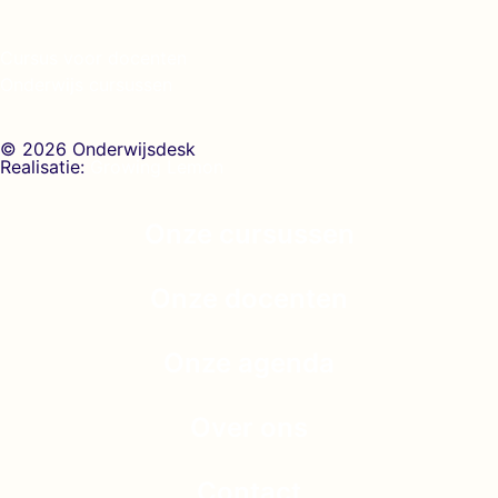
Cursus voor docenten
Onderwijs cursussen
© 2026 Onderwijsdesk
Realisatie:
Growing Lemon
Onze cursussen
Onze docenten
Onze agenda
Over ons
Contact