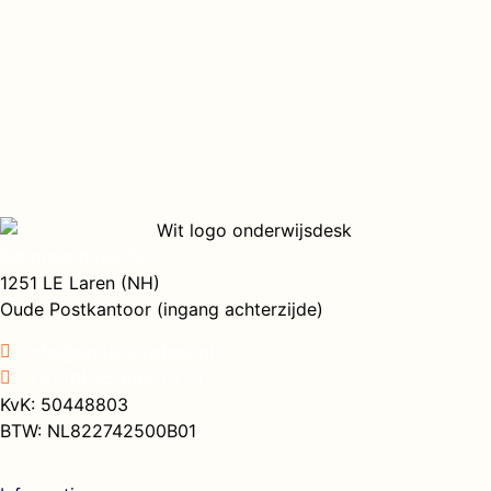
Schoutenbosje 5C
1251 LE Laren (NH)
Oude Postkantoor (ingang achterzijde)
info@onderwijsdesk.nl
+31 (0) 35 695 70 21
KvK: 50448803
BTW: NL822742500B01