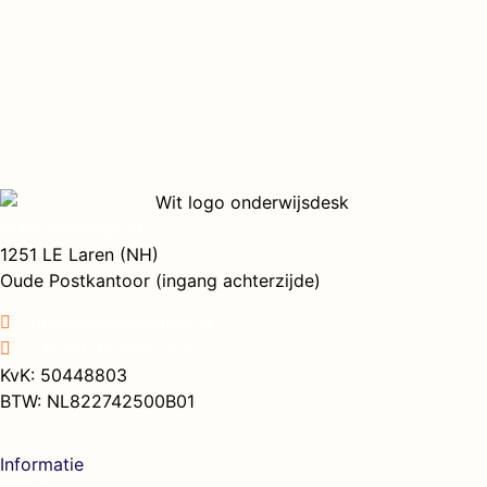
Schoutenbosje 5C
1251 LE Laren (NH)
Oude Postkantoor (ingang achterzijde)
info@onderwijsdesk.nl
+31 (0) 35 695 70 21
KvK: 50448803
BTW: NL822742500B01
Informatie
Home