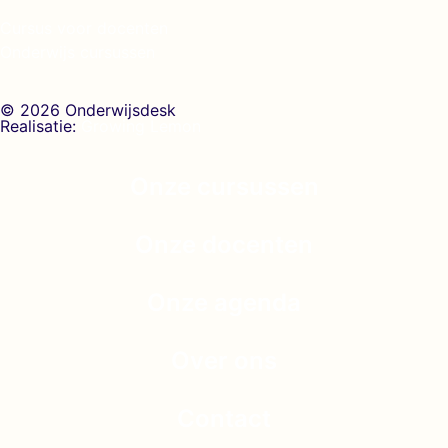
Cursus voor docenten
Onderwijs cursussen
© 2026 Onderwijsdesk
Realisatie:
Growing Lemon
Onze cursussen
Onze docenten
Onze agenda
Over ons
Contact