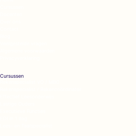
Cursussen
Docenten
Over ons
Contact
Blog
Veelgestelde vragen
Algemene voorwaarden
Privacyverklaring
Cursussen
Rekenspecialist VO / MBO
Rekenspecialist / Rekencoördinator
Effectief Leesonderwijs
Lastige Ouders
Executieve Functies
EDI in 1 dag
Lees- en Taalspecialist