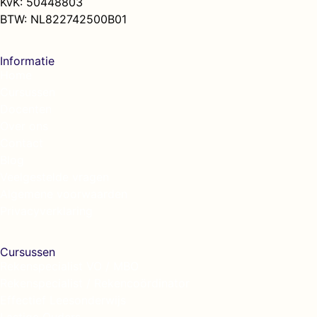
KvK: 50448803
BTW: NL822742500B01
Informatie
Home
Cursussen
Docenten
Over ons
Contact
Blog
Veelgestelde vragen
Algemene voorwaarden
Privacyverklaring
Cursussen
Rekenspecialist VO / MBO
Rekenspecialist / Rekencoördinator
Effectief Leesonderwijs
Lastige Ouders