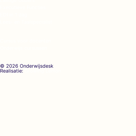
Executieve Functies
EDI in 1 dag
Lees- en Taalspecialist
Cursus voor docenten
Onderwijs cursussen
© 2026 Onderwijsdesk
Realisatie:
Growing Lemon