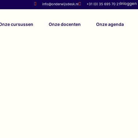
Inloggen 
info@onderwijsdesk.nl
+31 (0) 35 695 70 21
Onze cursussen
Onze docenten
Onze agenda