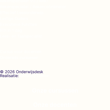
Rekenspecialist VO / MBO
Rekenspecialist / Rekencoördinator
Effectief Leesonderwijs
Lastige Ouders
Executieve Functies
EDI in 1 dag
Lees- en Taalspecialist
Cursus voor docenten
Onderwijs cursussen
© 2026 Onderwijsdesk
Realisatie:
Growing Lemon
Onze cursussen
Onze docenten