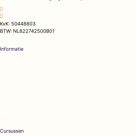
info@onderwijsdesk.nl
+31 (0) 35 695 70 21
KvK: 50448803
BTW: NL822742500B01
Informatie
Home
Cursussen
Docenten
Over ons
Contact
Blog
Veelgestelde vragen
Algemene voorwaarden
Privacyverklaring
Cursussen